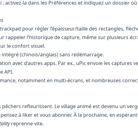
 : activez‑la dans les Préférences et indiquez un dossier où
es
rackpad pour régler l’épaisseur/taille des rectangles, flèche
ur rappeler l’historique de capture, même sur plusieurs écr
r le confort visuel.
intégré (chinois/anglais) sans redémarrage.
tion avec d’autres apps. Par ex., uPic envoie les captures 
e API.
rmance, notamment en multi‑écrans, et nombreuses correct
s pêchers refleurissent. Le village animé est devenu un verg
 ; pensez à liker et vous abonner. À la prochaine, en espéran
ality
reprenne vite.