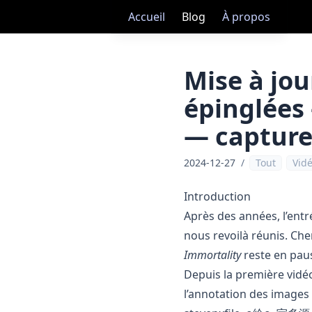
Accueil
Blog
À propos
Mise à jou
épinglées
— capture
2024-12-27
/
Tout
Vid
Introduction
Après des années, l’entré
nous revoilà réunis. Ch
Immortality
reste en pau
Depuis la première vidé
l’annotation des images é