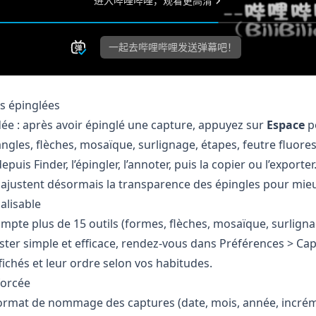
s épinglées
ée : après avoir épinglé une capture, appuyez sur
Espace
po
tangles, flèches, mosaïque, surlignage, étapes, feutre fluor
puis Finder, l’épingler, l’annoter, puis la copier ou l’exporter
justent désormais la transparence des épingles pour mieu
alisable
mpte plus de 15 outils (formes, flèches, mosaïque, surligna
ester simple et efficace, rendez‑vous dans Préférences > Cap
ffichés et leur ordre selon vos habitudes.
forcée
 format de nommage des captures (date, mois, année, incr