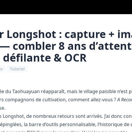
r Longshot : capture + i
 — combler 8 ans d’attent
 défilante & OCR
éo
Tutoriel
e du Taohuayuan réapparaît, mais le village paisible n’est pl
ers compagnons de cultivation, comment allez‑vous ?
A Recor
se.
o Longshot, de nombreux retours sont arrivés. J’ai donc con
pinglées, la barre d’outils personnalisable, l’historique de 