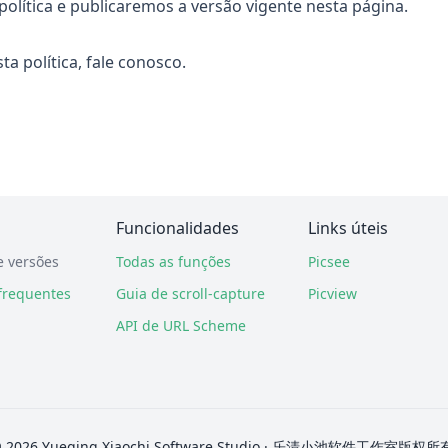
política e publicaremos a versão vigente nesta página.
ta política, fale conosco.
Funcionalidades
Links úteis
e versões
Todas as funções
Picsee
frequentes
Guia de scroll-capture
Picview
API de URL Scheme
 2026 Yueqing Xiaochi Software Studio · 乐清小池软件工作室版权所