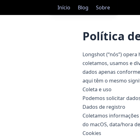
Início
Blog
Sobre
Política d
Longshot (“nós”) opera
coletamos, usamos e di
dados apenas conforme de
aqui têm o mesmo sign
Coleta e uso
Podemos solicitar dados
Dados de registro
Coletamos informações q
do macOS, data/hora de 
Cookies