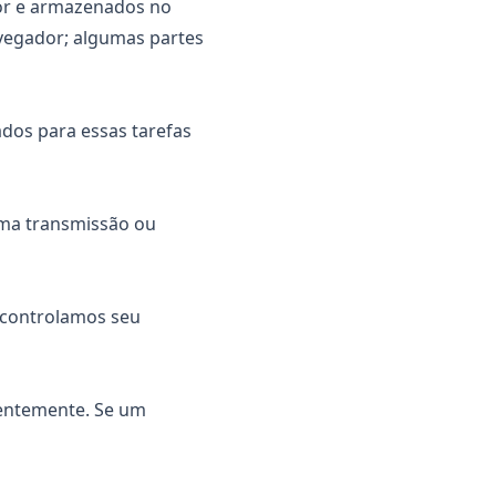
or e armazenados no
avegador; algumas partes
ados para essas tarefas
uma transmissão ou
ão controlamos seu
ientemente. Se um