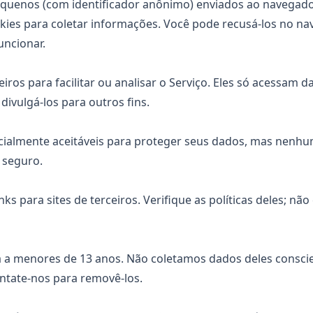
equenos (com identificador anônimo) enviados ao navegad
kies para coletar informações. Você pode recusá-los no n
uncionar.
ros para facilitar ou analisar o Serviço. Eles só acessam d
ivulgá-los para outros fins.
ialmente aceitáveis para proteger seus dados, mas nenh
seguro.
nks para sites de terceiros. Verifique as políticas deles; n
na a menores de 13 anos. Não coletamos dados deles consc
ntate-nos para removê-los.