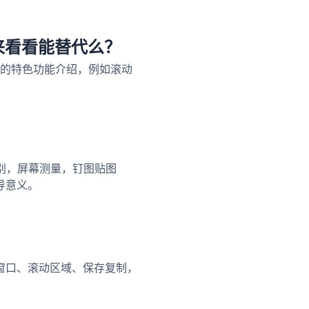
ip, 来看看能替代么？
ot 的特色功能介绍，例如滚动
识别，屏幕测量，钉图贴图
导意义。
选窗口、滚动区域、保存复制，