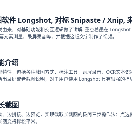
件 Longshot, 对标 Snipaste / Xn
的开发由来，对基础功能和交互逻辑做了讲解, 重点着墨在 Longsh
屏幕元素测量，录屏录音等，并根据这版文字制作了视频。
功能介绍
ot 全部特性，包括各种截图方式，标注工具，录屏录音，OCR文本
出录屏或者截图说明，对于用户使用 Longshot 具有很强的指
长截图
t 边滚动、边拼接、边预览，实现截取长截图的极简三步操作法：点
长图变得稀松平常。