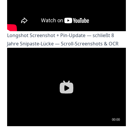
Longshot Screenshot + Pin-Update — schließt 8
Jahre Snipaste-Lücke — Scroll-Screenshots & OCR