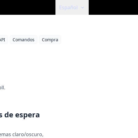
Español
API
Comandos
Compra
ll.
s de espera
emas claro/oscuro,