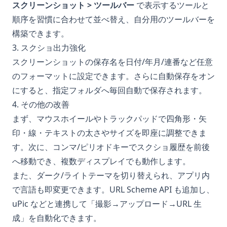
スクリーンショット > ツールバー
で表示するツールと
順序を習慣に合わせて並べ替え、自分用のツールバーを
構築できます。
3. スクショ出力強化
スクリーンショットの保存名を日付/年月/連番など任意
のフォーマットに設定できます。さらに自動保存をオン
にすると、指定フォルダへ毎回自動で保存されます。
4. その他の改善
まず、マウスホイールやトラックパッドで四角形・矢
印・線・テキストの太さやサイズを即座に調整できま
す。次に、コンマ/ピリオドキーでスクショ履歴を前後
へ移動でき、複数ディスプレイでも動作します。
また、ダーク/ライトテーマを切り替えられ、アプリ内
で言語も即変更できます。URL Scheme API も追加し、
uPic などと連携して「撮影→アップロード→URL 生
成」を自動化できます。