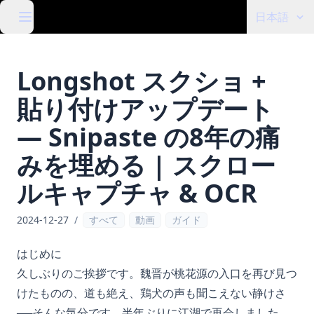
日本語
Longshot スクショ +
貼り付けアップデート
— Snipaste の8年の痛
みを埋める | スクロー
ルキャプチャ & OCR
2024-12-27
/
すべて
動画
ガイド
はじめに
久しぶりのご挨拶です。魏晋が桃花源の入口を再び見つ
けたものの、道も絶え、鶏犬の声も聞こえない静けさ
──そんな気分です。半年ぶりに江湖で再会しました