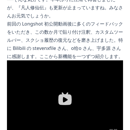
が、『凡人修仙伝』も更新が止まっていますね。みなさ
んお元気でしょうか。
前回の Longshot 初公開動画後に多くのフィードバック
をいただき、この数か月で貼り付け注釈、カスタムツー
ルバー、スクショ履歴の復元などを磨き上げました。特
に Bilibili の stevenxfile さん、o给o さん、宇多源 さん
に感謝します。ここから新機能を一つずつ紹介します。