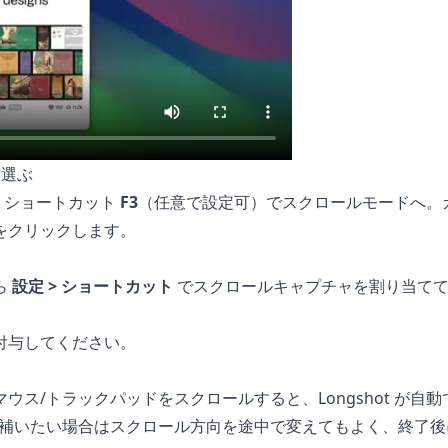
を選ぶ
、ショートカット
F3
（任意で設定可）でスクロールモードへ。
をクリックします。
ら
設定 > ショートカット
でスクロールキャプチャを割り当ててく
付与してください。
ウス/トラックパッドをスクロールすると、Longshot が自
を補いたい場合はスクロール方向を途中で変えてもよく、終了