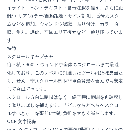
イライト・ペン・テキスト・番号注釈を備え、さらに距
離/エリア/カラー/自動距離・サイズ計測、番号カスタ
ムなどを追加。ウィンドウ認識、貼り付け、カラー拾
取、角丸、遅延、前回エリア復元など一通り揃っていま
す。
特徴
スクロールキャプチャ
縦・横・360°・ウィンドウ全体のスクロールまで最適
化しており、このレベルに到達したツールはほぼ見当た
りません。非スクロール部や非単色背景を含んでも安定
して合成できます。
スクロール方向に制限はなく、終了時に範囲を再調整し
て取りこぼしを補えます。「どこからどちらへスクロー
ルすべきか」を事前に悩む負担を大きく減らします。
OCR 文字認識
macOS のオフライン OCR で画像/動画/ドキュメントの