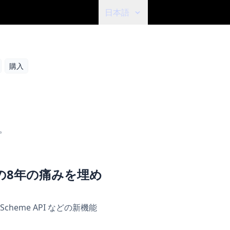
日本語
購入
法。
te の8年の痛みを埋め
eme API などの新機能