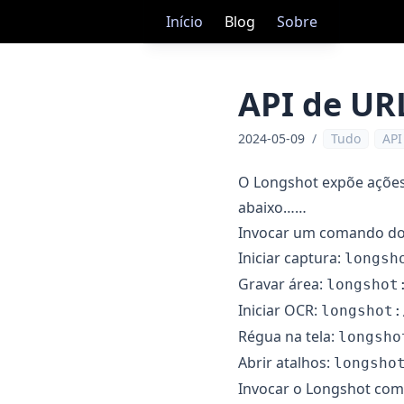
Início
Blog
Sobre
API de UR
2024-05-09
/
Tudo
API
O Longshot expõe ações
abaixo……
Invocar um comando do
Iniciar captura:
longsh
Gravar área:
longshot
Iniciar OCR:
longshot:
Régua na tela:
longsho
Abrir atalhos:
longsho
Invocar o Longshot com