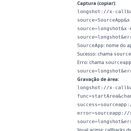
Captura (copiar)
:
longshot://x-callb
source=SourceApp&x
source=longshot&x-
source=longshot&er
: nome do a
SourceApp
Sucesso: chama
sourc
Erro: chama
sourceap
source=longshot&er
Gravação de área
:
longshot://x-callb
func=startArea&cha
success=sourceapp:
error=sourceapp://
source=longshot&er
Igual acima: callbacks d