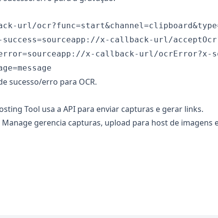
ack-url/ocr?func=start&channel=clipboard&type
-success=sourceapp://x-callback-url/acceptOcr
error=sourceapp://x-callback-url/ocrError?x-s
age=message
e sucesso/erro para OCR.
osting Tool
usa a API para enviar capturas e gerar links.
& Manage
gerencia capturas, upload para host de imagens e 