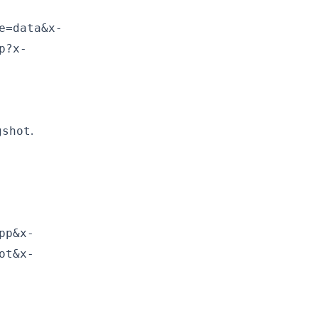
e=data&x-
p?x-
.
gshot
pp&x-
ot&x-