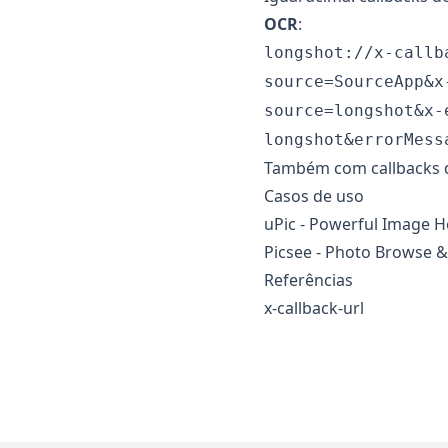
OCR
:
longshot://x-callb
source=SourceApp&x
source=longshot&x-
longshot&errorMess
Também com callbacks d
Casos de uso
uPic - Powerful Image H
Picsee - Photo Browse 
Referências
x-callback-url