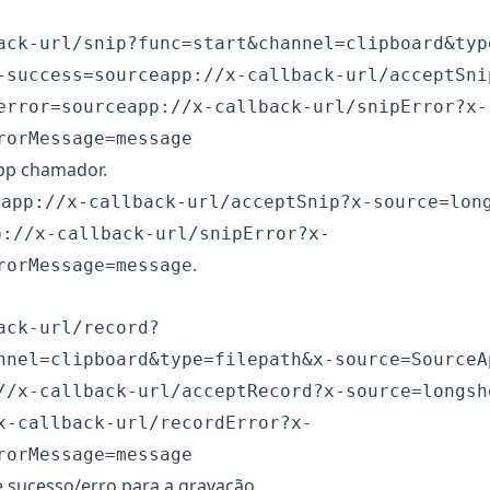
ack-url/snip?func=start&channel=clipboard&typ
-success=sourceapp://x-callback-url/acceptSni
error=sourceapp://x-callback-url/snipError?x-
rorMessage=message
pp chamador.
eapp://x-callback-url/acceptSnip?x-source=lon
p://x-callback-url/snipError?x-
.
rorMessage=message
ack-url/record?
nnel=clipboard&type=filepath&x-source=SourceA
//x-callback-url/acceptRecord?x-source=longsh
x-callback-url/recordError?x-
rorMessage=message
e sucesso/erro para a gravação.