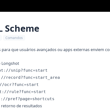
L Scheme
Comandos
 para que usuários avançados ou apps externas enviem c
 Longshot
ot://snip?func=start
://record?func=start_area
//ocr?func=start
t://rule?func=start
t://pref?page=shortcuts
 retorno de resultados