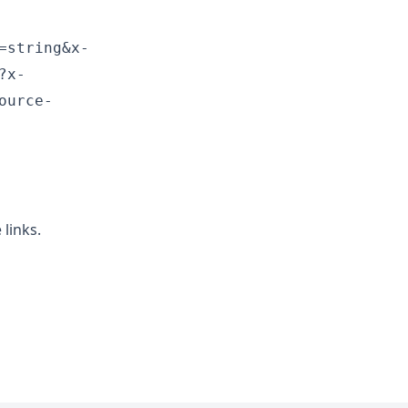
=string&x-
?x-
ource-
links.