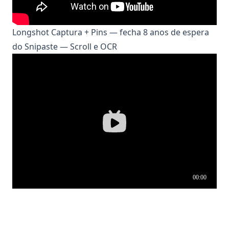
Longshot Captura + Pins — fecha 8 anos de espera
do Snipaste — Scroll e OCR