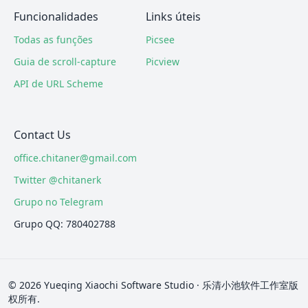
Funcionalidades
Links úteis
Todas as funções
Picsee
Guia de scroll-capture
Picview
API de URL Scheme
Contact Us
office.chitaner@gmail.com
Twitter @chitanerk
Grupo no Telegram
Grupo QQ: 780402788
© 2026 Yueqing Xiaochi Software Studio · 乐清小池软件工作室版
权所有.