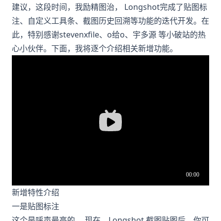
建议，这段时间，我励精图治， Longshot完成了贴图标
注、自定义工具条、截图历史回溯等功能的迭代开发。在
此，特别感谢stevenxfile、o给o、宇多源 等小破站的热
心小伙伴。下面，我将逐个介绍相关新增功能。
新增特性介绍
一是贴图标注
这个是呼声最高的。 现在，Longshot 截图贴图后，你可