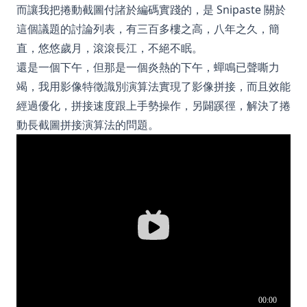
而讓我把捲動截圖付諸於編碼實踐的，是 Snipaste 關於
這個議題的討論列表，有三百多樓之高，八年之久，簡
直，悠悠歲月，滾滾長江，不絕不眠。
還是一個下午，但那是一個炎熱的下午，蟬鳴已聲嘶力
竭，我用影像特徵識別演算法實現了影像拼接，而且效能
經過優化，拼接速度跟上手勢操作，另闢蹊徑，解決了捲
動長截圖拼接演算法的問題。